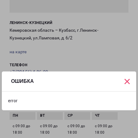
ЛЕНИНСК-КУЗНЕЦКИЙ
Кемеровская область – Кузбасс, г.Ленинск-
Кузнецкий, ул.Ламповая, д. 6/2
на карте
ТЕЛЕФОН
+7 (384 56) 4-96-09
×
ОШИБКА
EMAIL
leninsk-fr@pecom.ru
error
ГРАФИК РАБОТЫ
с 09:00 до
с 09:00 до
с 09:00 до
с 09:00 до
18:00
18:00
18:00
18:00