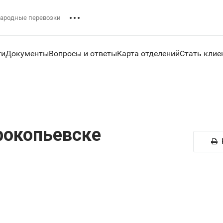
ародные перевозки
ги
Документы
Вопросы и ответы
Карта отделений
Стать клие
рокопьевске