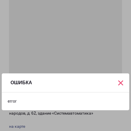
×
ОШИБКА
ДУШАНБЕ
error
Республика Таджикистан, г. Душанбе,ул. Дружба
народов, д. 62, здание «Системавтоматика»
на карте