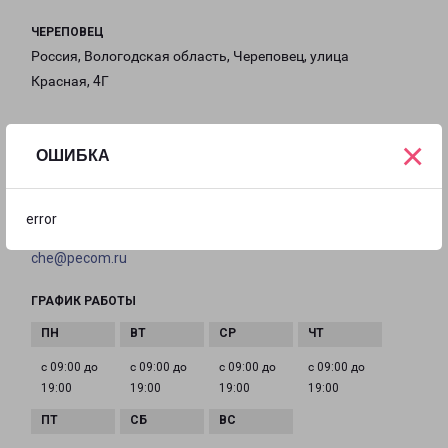
ЧЕРЕПОВЕЦ
Россия, Вологодская область, Череповец, улица
Красная, 4Г
на карте
×
ОШИБКА
ТЕЛЕФОН
+7(8202) 490-449
error
EMAIL
che@pecom.ru
ГРАФИК РАБОТЫ
с 09:00 до
с 09:00 до
с 09:00 до
с 09:00 до
19:00
19:00
19:00
19:00