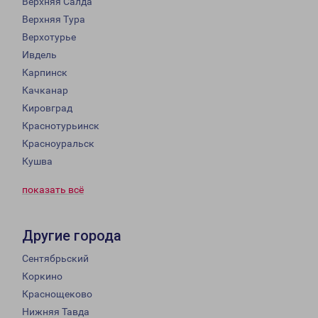
Верхняя Салда
Верхняя Тура
Верхотурье
Ивдель
Карпинск
Качканар
Кировград
Краснотурьинск
Красноуральск
Кушва
показать всё
Другие города
Сентябрьский
Коркино
Краснощеково
Нижняя Тавда