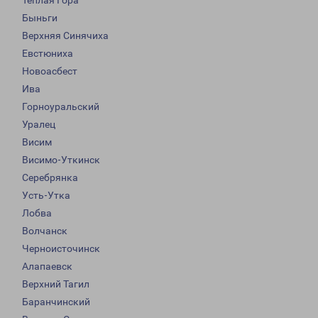
Тёплая Гора
Быньги
Верхняя Синячиха
Евстюниха
Новоасбест
Ива
Горноуральский
Уралец
Висим
Висимо-Уткинск
Серебрянка
Усть-Утка
Лобва
Волчанск
Черноисточинск
Алапаевск
Верхний Тагил
Баранчинский