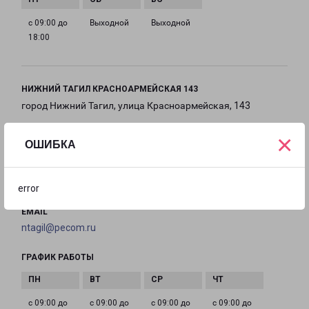
с 09:00 до
Выходной
Выходной
18:00
НИЖНИЙ ТАГИЛ КРАСНОАРМЕЙСКАЯ 143
город Нижний Тагил, улица Красноармейская, 143
×
на карте
ОШИБКА
ТЕЛЕФОН
+7(3435) 963-838
error
EMAIL
ntagil@pecom.ru
ГРАФИК РАБОТЫ
с 09:00 до
с 09:00 до
с 09:00 до
с 09:00 до