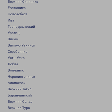
Верхняя Синячиха
Евстюниха
Новоасбест
Ива
Горноуральский
Уралец
Висим
Висимо-Уткинск
Серебрянка
Усть-Утка
Лобва
Волчанск
Черноисточинск
Алапаевск
Верхний Тагил
Баранчинский
Верхняя Салда
Верхняя Тура