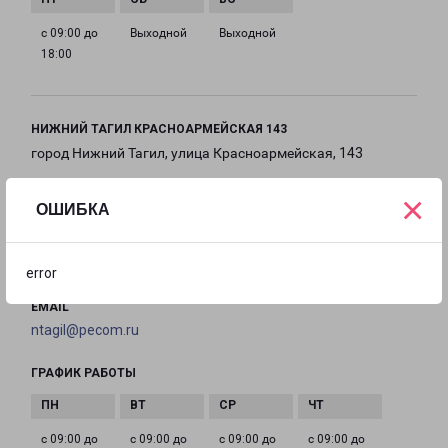
с 09:00 до
Выходной
Выходной
18:00
НИЖНИЙ ТАГИЛ КРАСНОАРМЕЙСКАЯ 143
город Нижний Тагил, улица Красноармейская, 143
×
на карте
ОШИБКА
ТЕЛЕФОН
+7(3435) 963-838
error
EMAIL
ntagil@pecom.ru
ГРАФИК РАБОТЫ
с 09:00 до
с 09:00 до
с 09:00 до
с 09:00 до