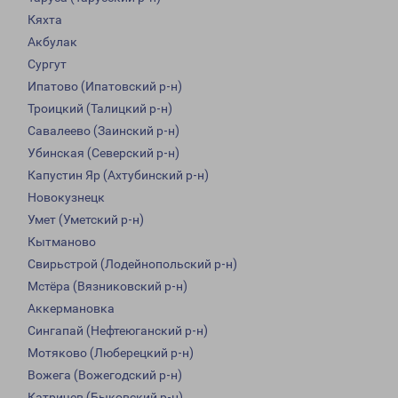
Кяхта
Акбулак
Сургут
Ипатово (Ипатовский р-н)
Троицкий (Талицкий р-н)
Савалеево (Заинский р-н)
Убинская (Северский р-н)
Капустин Яр (Ахтубинский р-н)
Новокузнецк
Умет (Уметский р-н)
Кытманово
Свирьстрой (Лодейнопольский р-н)
Мстёра (Вязниковский р-н)
Аккермановка
Сингапай (Нефтеюганский р-н)
Мотяково (Люберецкий р-н)
Вожега (Вожегодский р-н)
Катричев (Быковский р-н)