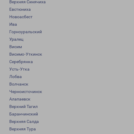
Верхняя Синячиха
Евстюниха
Новоасбест
Ива
Горноуральский
Уралец
Висим
Висимо-Уткинск
Серебрянка
Усть-Утка
Лобва
Волчанск
Черноисточинск
Алапаевск
Верхний Тагил
Баранчинский
Верхняя Салда
Верхняя Тура