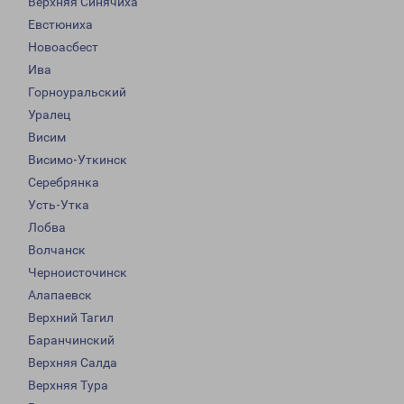
Верхняя Синячиха
Евстюниха
Новоасбест
Ива
Горноуральский
Уралец
Висим
Висимо-Уткинск
Серебрянка
Усть-Утка
Лобва
Волчанск
Черноисточинск
Алапаевск
Верхний Тагил
Баранчинский
Верхняя Салда
Верхняя Тура