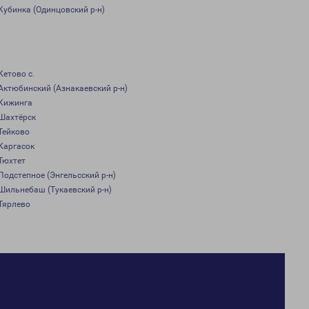
Кубинка (Одинцовский р-н)
Кетово с.
Актюбинский (Азнакаевский р-н)
Кижинга
Шахтёрск
Тейково
Каргасок
Тюхтет
Подстепное (Энгельсский р-н)
Шильнебаш (Тукаевский р-н)
Тярлево