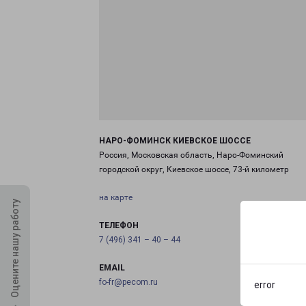
НАРО-ФОМИНСК КИЕВСКОЕ ШОССЕ
Россия, Московская область, Наро-Фоминский
городской округ, Киевское шоссе, 73-й километр
на карте
Оцените нашу работу
ТЕЛЕФОН
7 (496) 341 – 40 – 44
EMAIL
fo-fr@pecom.ru
error