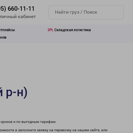
95) 660-11-11
 личный кабинет
етплейсы
3PL
Складская логистика
инов
 р-н)
м сроков и по выгодным тарифам.
тоимости и заполните заявку на перевозку на нашем сайте, или