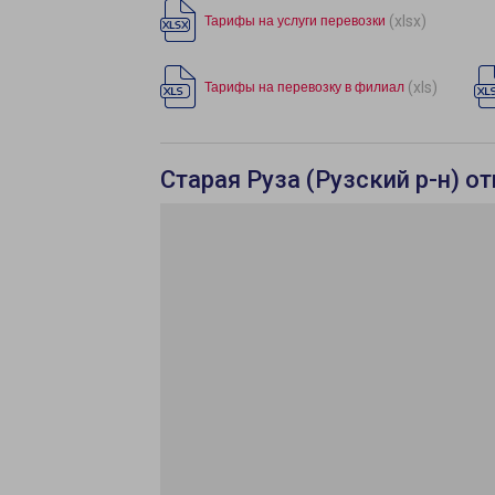
(xlsx)
Тарифы на услуги перевозки
(xls)
Тарифы на перевозку в филиал
Старая Руза (Рузский р-н) 