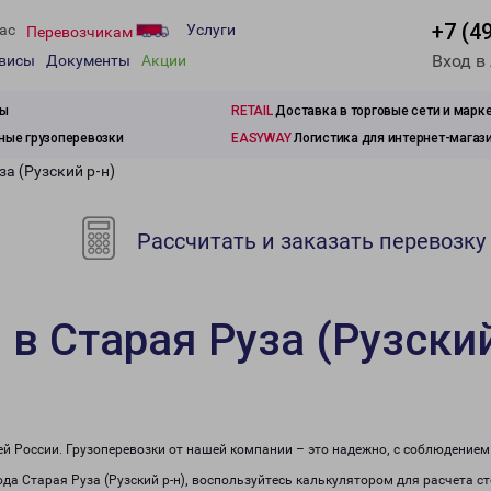
+7 (4
ас
Услуги
Перевозчикам
Вход в
рвисы
Документы
Акции
зы
RETAIL
Доставка в торговые сети и марк
ые грузоперевозки
EASYWAY
Логистика для интернет-магаз
за (Рузский р-н)
Рассчитать и заказать перевозку
в Старая Руза (Рузский
сей России. Грузоперевозки от нашей компании – это надежно, с соблюдение
рода Старая Руза (Рузский р-н), воспользуйтесь калькулятором для расчета с