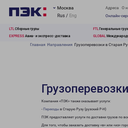
Москва
Адреса
О н
Rus /
Eng
Онлайн-се
LTL
Сборные грузы
FTL
Генеральные гру
EXPRESS
Авиа- и экспресс-доставка
GLOBAL
Международн
Главная
Направления
Грузоперевозки в Старая Ру
Грузоперевозки 
Компания «ПЭК» также оказывает услуги:
-
Переезды
в Старую Рузу (рузский Р-Н)
ПЭК предоставляет услуги по доставке грузов по в
Для того, чтобы заказать доставку «в» или «из» го