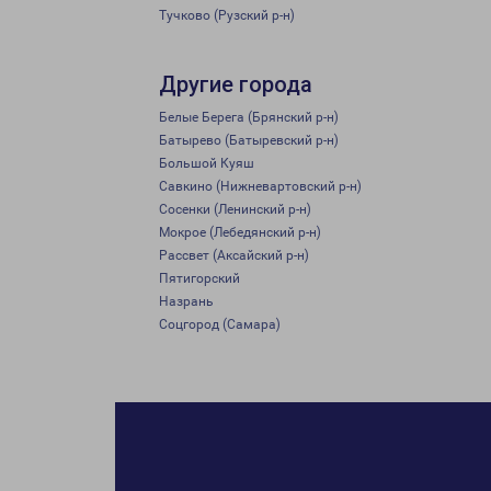
Тучково (Рузский р-н)
Другие города
Белые Берега (Брянский р-н)
Батырево (Батыревский р-н)
Большой Куяш
Савкино (Нижневартовский р-н)
Сосенки (Ленинский р-н)
Мокрое (Лебедянский р-н)
Рассвет (Аксайский р-н)
Пятигорский
Назрань
Соцгород (Самара)