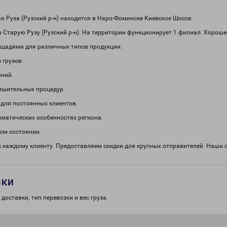
 Руза (Рузский р-н) находится в Наро-Фоминске Киевское Шоссе.
 Старую Рузу (Рузский р-н). На территории функционирует 1 филиал. Хороше
щадями для различных типов продукции.
 грузов.
ений.
решительных процедур.
 для постоянных клиентов.
иматических особенностях региона.
ом состоянии.
 каждому клиенту. Предоставляем скидки для крупных отправителей. Наши
зки
доставки, тип перевозки и вес груза.