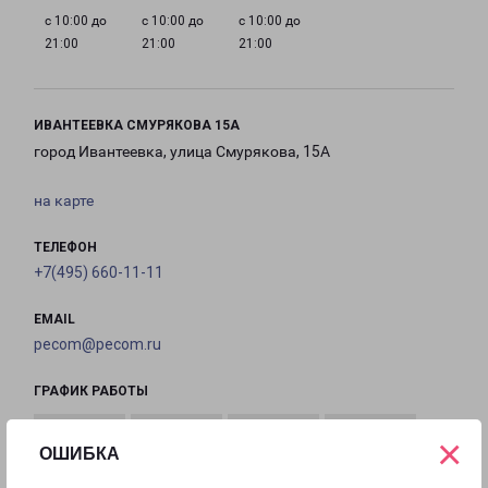
с 10:00 до
с 10:00 до
с 10:00 до
21:00
21:00
21:00
ИВАНТЕЕВКА СМУРЯКОВА 15А
город Ивантеевка, улица Смурякова, 15А
на карте
ТЕЛЕФОН
+7(495) 660-11-11
EMAIL
pecom@pecom.ru
ГРАФИК РАБОТЫ
×
ОШИБКА
с 10:00 до
с 10:00 до
с 10:00 до
с 10:00 до
22:00
22:00
22:00
22:00