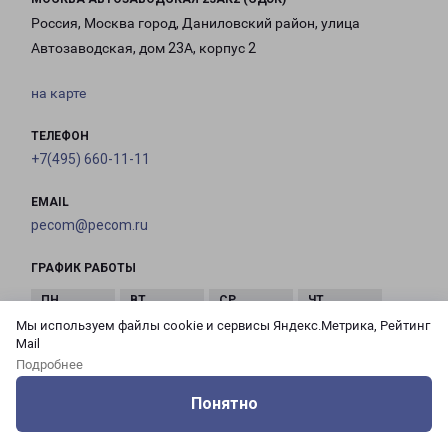
Россия, Москва город, Даниловский район, улица
Автозаводская, дом 23А, корпус 2
на карте
ТЕЛЕФОН
+7(495) 660-11-11
EMAIL
pecom@pecom.ru
ГРАФИК РАБОТЫ
Мы используем файлы cookie и сервисы Яндекс.Метрика, Рейтинг
с 10:00 до
с 10:00 до
с 10:00 до
с 10:00 до
Mail
21:00
21:00
21:00
21:00
Подробнее
Понятно
с 10:00 до
с 10:00 до
с 10:00 до
Оцените нашу работу
Услуги
Сервисы
Меню
Кабинет
Контакты
21:00
21:00
21:00