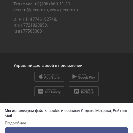
Тел./факс:
+7 (495) 660-11-11
pecom@pecom.ru
,
www.pecom.ru
ОГРН 1147746182748,
ИНН 7721823853,
КПП 775050001
Управляй доставкой в приложении
2026 © ООО «ПЭК»
Мы используем файлы cookie и сервисы Яндекс.Метрика, Рейтинг
Mail
English version
Подробнее
О защите персональных данных