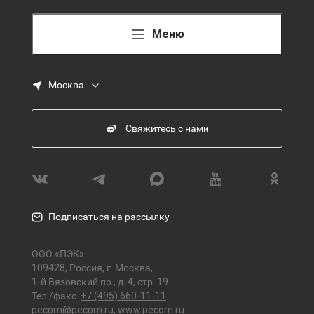
Меню
Москва
Свяжитесь с нами
Подписаться на рассылку
ООО «ПЭК»
109428, Россия, г. Москва,
1-й Вязовский пр., д. 4, стр. 19
Тел./факс:
+7 (495) 660-11-11
pecom@pecom.ru
,
www.pecom.ru