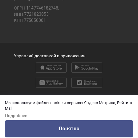
ОГРН 1147746182748,
ИНН 7721823853,
КПП 775050001
Управляй доставкой в приложении
2026 © ООО «ПЭК»
Мы используем файлы cookie и сервисы Яндекс.Метрика, Рейтинг
Mail
English version
Подробнее
О защите персональных данных
Понятно
Технические данные для ИИ
Оцените нашу работу