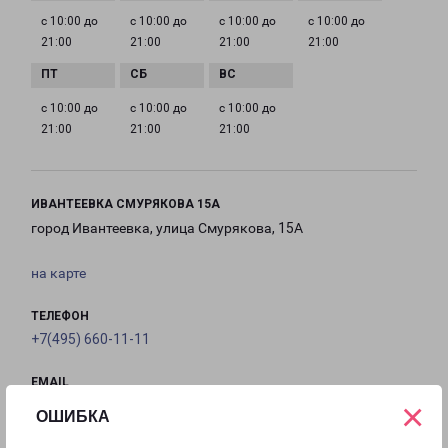
с 10:00 до
с 10:00 до
с 10:00 до
с 10:00 до
21:00
21:00
21:00
21:00
с 10:00 до
с 10:00 до
с 10:00 до
21:00
21:00
21:00
ИВАНТЕЕВКА СМУРЯКОВА 15А
город Ивантеевка, улица Смурякова, 15А
на карте
ТЕЛЕФОН
+7(495) 660-11-11
EMAIL
×
pecom@pecom.ru
ОШИБКА