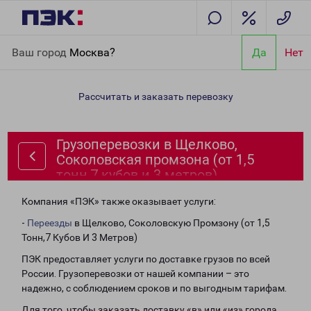
Главная
Направления
Грузоперевозки в Щелково,
Ваш город
Москва?
Да
Нет
Соколовская промзона (от 1,5 тонн,7 кубов и 3 метров)
Рассчитать и заказать перевозку
Грузоперевозки в Щелково,
Соколовская промзона (от 1,5
тонн,7 кубов и 3 метров)
Компания «ПЭК» также оказывает услуги:
-
Переезды
в Щелково, Соколовскую Промзону (от 1,5
Тонн,7 Кубов И 3 Метров)
ПЭК предоставляет услуги по доставке грузов по всей
России. Грузоперевозки от нашей компании – это
надежно, с соблюдением сроков и по выгодным тарифам.
Для того, чтобы заказать доставку «в» или «из» города