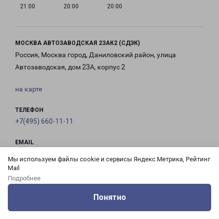
21:00
20:00
20:00
МОСКВА АВТОЗАВОДСКАЯ 23АК2 (СДЭК)
Россия, Москва город, Даниловский район, улица
Автозаводская, дом 23А, корпус 2
на карте
ТЕЛЕФОН
+7(495) 660-11-11
EMAIL
pecom@pecom.ru
Мы используем файлы cookie и сервисы Яндекс.Метрика, Рейтинг
Mail
ГРАФИК РАБОТЫ
Подробнее
Понятно
с 10:00 до
Оцените нашу работу
с 10:00 до
с 10:00 до
с 10:00 до
Услуги
Сервисы
Меню
Кабинет
Контакты
21:00
21:00
21:00
21:00