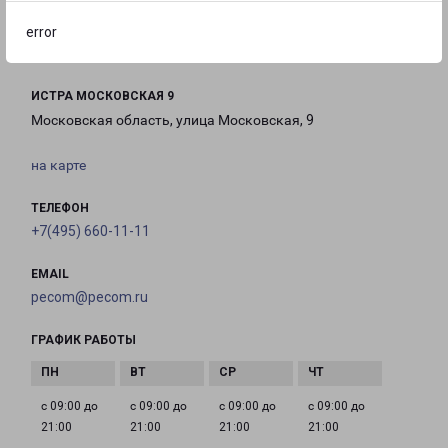
с 10:00 до
с 10:00 до
с 10:00 до
22:00
22:00
22:00
error
ИСТРА МОСКОВСКАЯ 9
Московская область, улица Московская, 9
на карте
ТЕЛЕФОН
+7(495) 660-11-11
EMAIL
pecom@pecom.ru
ГРАФИК РАБОТЫ
с 09:00 до
с 09:00 до
с 09:00 до
с 09:00 до
21:00
21:00
21:00
21:00