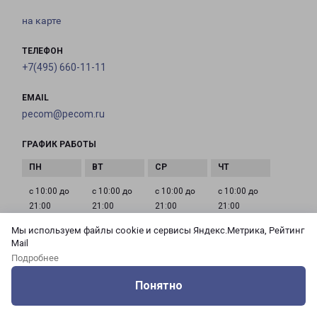
на карте
ТЕЛЕФОН
+7(495) 660-11-11
EMAIL
pecom@pecom.ru
ГРАФИК РАБОТЫ
с 10:00 до
с 10:00 до
с 10:00 до
с 10:00 до
21:00
21:00
21:00
21:00
Мы используем файлы cookie и сервисы Яндекс.Метрика, Рейтинг
Mail
с 10:00 до
с 10:00 до
с 10:00 до
Подробнее
21:00
21:00
21:00
Понятно
Оцените нашу работу
Услуги
Сервисы
Меню
Кабинет
Контакты