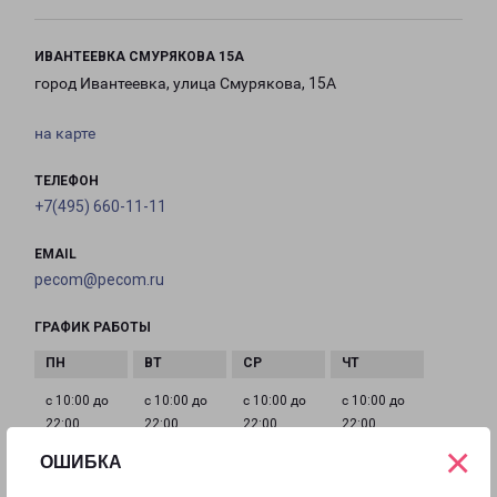
ИВАНТЕЕВКА СМУРЯКОВА 15А
город Ивантеевка, улица Смурякова, 15А
на карте
ТЕЛЕФОН
+7(495) 660-11-11
EMAIL
pecom@pecom.ru
ГРАФИК РАБОТЫ
с 10:00 до
с 10:00 до
с 10:00 до
с 10:00 до
22:00
22:00
22:00
22:00
×
ОШИБКА