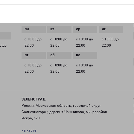
EMAIL
pecom@pecom.ru
ГРАФИК РАБОТЫ
с 10:00 до
с 10:00 до
с 10:00 до
с 10:00 до
0 до
22:00
22:00
22:00
22:00
с 10:00 до
с 10:00 до
с 10:00 до
22:00
22:00
22:00
ЗЕЛЕНОГРАД
Россия, Московская область, городской округ
Солнечногорск, деревня Чашниково, микрорайон
Искра, с2С
на карте