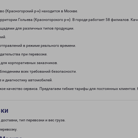
о (Красногорский р-н) находится в Москве.
рритории Гольева (Красногорского р-н). В городе работает 58 филиалов. Ка
щадями для различных типов продукции.
ний.
отправлений в режиме реального времени.
дательства при перевозке.
 для корпоративных заказчиков.
облюдением всех требований безопасности.
 и диагностику автомобилей.
кое качество сервиса. Предлагаем гибкие тарифы для постоянных клиентов
зки
доставки, тип перевозки и вес груза.
перевозку.