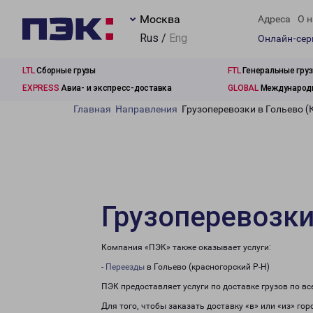
Москва
Адреса
О н
Rus /
Eng
Онлайн-се
LTL
Сборные грузы
FTL
Генеральные гру
EXPRESS
Авиа- и экспресс-доставка
GLOBAL
Международн
Главная
Направления
Грузоперевозки в Гольево (
Грузоперевозки
Компания «ПЭК» также оказывает услуги:
-
Переезды
в Гольево (красногорский Р-Н)
ПЭК предоставляет услуги по доставке грузов по в
Для того, чтобы заказать доставку «в» или «из» го