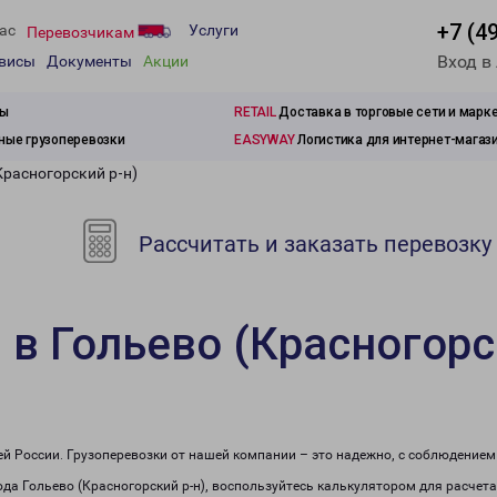
+7 (4
ас
Услуги
Перевозчикам
Вход в
рвисы
Документы
Акции
зы
RETAIL
Доставка в торговые сети и марк
ые грузоперевозки
EASYWAY
Логистика для интернет-магаз
Красногорский р-н)
Рассчитать и заказать перевозку
 в Гольево (Красногорс
сей России. Грузоперевозки от нашей компании – это надежно, с соблюдение
рода Гольево (Красногорский р-н), воспользуйтесь калькулятором для расчета