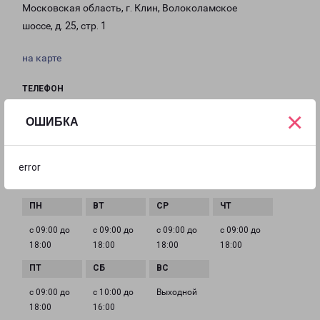
Московская область, г. Клин, Волоколамское
шоссе, д. 25, стр. 1
на карте
ТЕЛЕФОН
+7(49624) 5-13-03
×
ОШИБКА
EMAIL
klin-fr@pecom.ru
error
ГРАФИК РАБОТЫ
с 09:00 до
с 09:00 до
с 09:00 до
с 09:00 до
18:00
18:00
18:00
18:00
с 09:00 до
с 10:00 до
Выходной
18:00
16:00