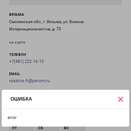
ВЯЗЬМА
Смоленская обл., г. Вязьма, ул. Воинов-
Интернационалистов, д. 73
на карте
ТЕЛЕФОН
+7(481) 222-16-15
EMAIL
vyazma-fr@pecom.ru
ГРАФИК РАБОТЫ
×
ОШИБКА
с 09:00 до
с 09:00 до
с 09:00 до
с 09:00 до
error
18:00
18:00
18:00
18:00