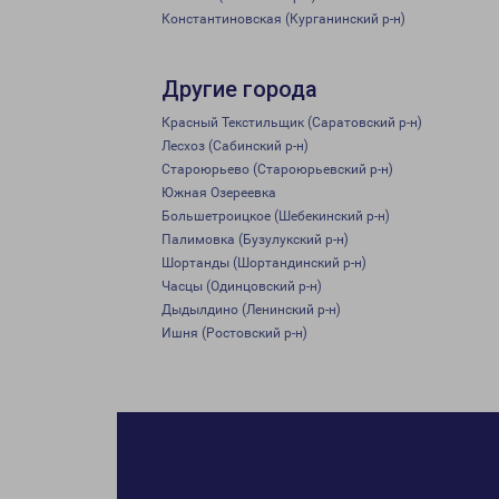
Константиновская (Курганинский р-н)
Другие города
Красный Текстильщик (Саратовский р-н)
Лесхоз (Сабинский р-н)
Староюрьево (Староюрьевский р-н)
Южная Озереевка
Большетроицкое (Шебекинский р-н)
Палимовка (Бузулукский р-н)
Шортанды (Шортандинский р-н)
Часцы (Одинцовский р-н)
Дыдылдино (Ленинский р-н)
Ишня (Ростовский р-н)