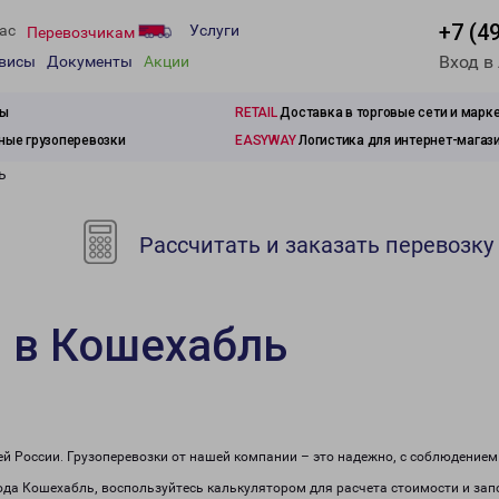
+7 (4
ас
Услуги
Перевозчикам
Вход в
рвисы
Документы
Акции
зы
RETAIL
Доставка в торговые сети и марк
ые грузоперевозки
EASYWAY
Логистика для интернет-магаз
ь
Рассчитать и заказать перевозку
 в Кошехабль
сей России. Грузоперевозки от нашей компании – это надежно, с соблюдение
рода Кошехабль, воспользуйтесь калькулятором для расчета стоимости и зап