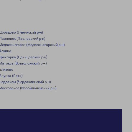
Дроздово (Ленинский р-н)
Павловск (Павловский р-н)
Медвежьегорск (Медвежьегорский р-н)
Аскино
Трехгорка (Одинцовский р-н)
Матокса (Всеволожский р-н)
Елизово
Алупка (Ялта)
Чердаклы (Чердаклинский р-н)
Московское (Изобильненский р-н)