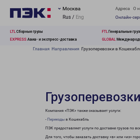
Москва
Адреса
О н
Rus /
Eng
Онлайн-се
LTL
Сборные грузы
FTL
Генеральные гру
EXPRESS
Авиа- и экспресс-доставка
GLOBAL
Международн
Главная
Направления
Грузоперевозки в Кошехабл
Грузоперевозки
Компания «ПЭК» также оказывает услуги:
-
Переезды
в Кошехабль
ПЭК предоставляет услуги по доставке грузов по в
Для того, чтобы заказать доставку «в» или «из» го