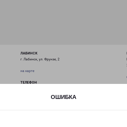
ЛАБИНСК
г. Лабинск, ул. Фрунзе, 2
на карте
ТЕЛЕФОН
+7 (86169) 650-30
ОШИБКА
EMAIL
labinsk-fr@pecom.ru
ГРАФИК РАБОТЫ