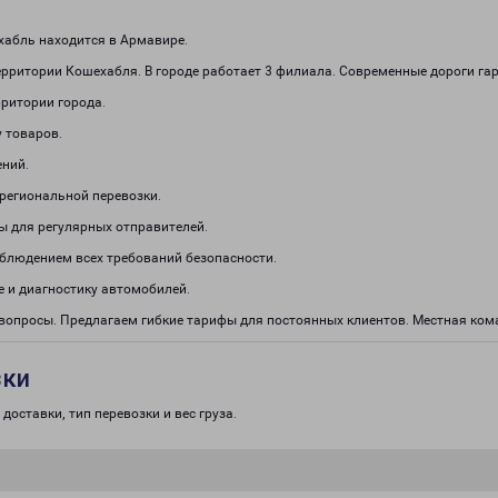
абль находится в Армавире.
ерритории Кошехабля. В городе работает 3 филиала. Современные дороги га
рритории города.
 товаров.
ений.
региональной перевозки.
ы для регулярных отправителей.
облюдением всех требований безопасности.
 и диагностику автомобилей.
вопросы. Предлагаем гибкие тарифы для постоянных клиентов. Местная кома
зки
доставки, тип перевозки и вес груза.