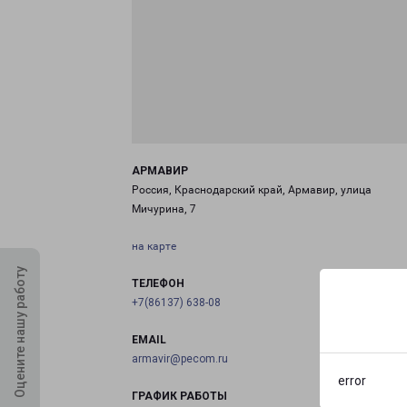
АРМАВИР
Россия, Краснодарский край, Армавир, улица
Мичурина, 7
на карте
Оцените нашу работу
ТЕЛЕФОН
+7(86137) 638-08
EMAIL
armavir@pecom.ru
error
ГРАФИК РАБОТЫ