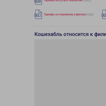
(xlsx)
Тарифы на услуги перевозки
(xls)
Тарифы на перевозку в филиал
Кошехабль относится к фил