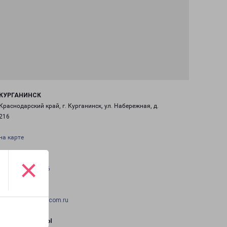
КУРГАНИНСК
Краснодарский край, г. Курганинск, ул. Набережная, д.
216
на карте
×
ТЕЛЕФОН
+7(86147) 6-60-56
EMAIL
Kurganinsk-fr@pecom.ru
ГРАФИК РАБОТЫ