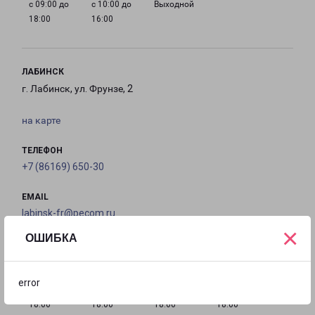
с 09:00 до
с 10:00 до
Выходной
18:00
16:00
ЛАБИНСК
г. Лабинск, ул. Фрунзе, 2
на карте
ТЕЛЕФОН
+7 (86169) 650-30
EMAIL
labinsk-fr@pecom.ru
×
ОШИБКА
ГРАФИК РАБОТЫ
error
с 09:00 до
с 09:00 до
с 09:00 до
с 09:00 до
18:00
18:00
18:00
18:00