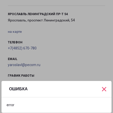
ЯРОСЛАВЛЬ ЛЕНИНГРАДСКИЙ ПР-Т 54
Ярославль, проспект Ленинградский, 54
на карте
ТЕЛЕФОН
+7(4852) 670-780
EMAIL
yaroslavl@pecom.ru
ГРАФИК РАБОТЫ
×
ОШИБКА
с 10:00 до
с 10:00 до
с 10:00 до
с 10:00 до
19:00
19:00
19:00
19:00
error