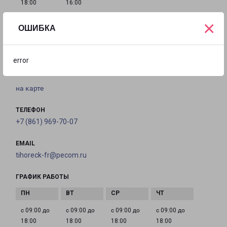
18:00
16:00
×
ОШИБКА
ТИХОРЕЦК
Краснодарский край, г.Тихорецк, ул.Ачкасова, д.
error
92/10
на карте
ТЕЛЕФОН
+7 (861) 969-70-07
EMAIL
tihoreck-fr@pecom.ru
ГРАФИК РАБОТЫ
с 09:00 до
с 09:00 до
с 09:00 до
с 09:00 до
18:00
18:00
18:00
18:00