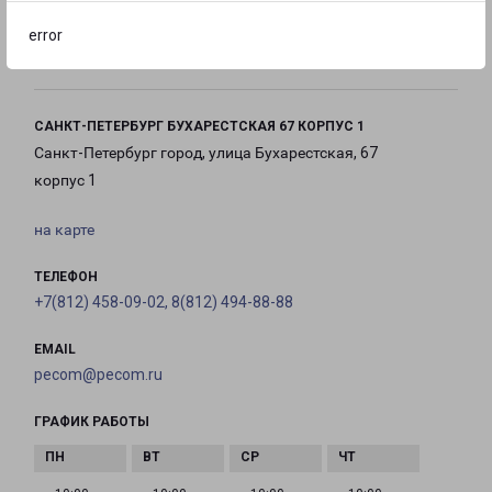
с 10:00 до
с 10:00 до
с 10:00 до
error
21:00
21:00
21:00
САНКТ-ПЕТЕРБУРГ БУХАРЕСТСКАЯ 67 КОРПУС 1
Санкт-Петербург город, улица Бухарестская, 67
корпус 1
на карте
ТЕЛЕФОН
+7(812) 458-09-02, 8(812) 494-88-88
EMAIL
pecom@pecom.ru
ГРАФИК РАБОТЫ