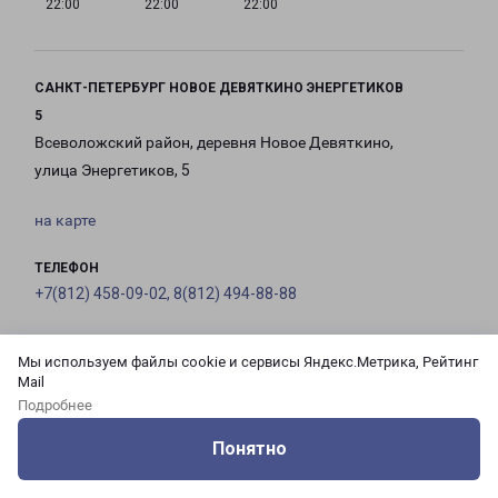
22:00
22:00
22:00
САНКТ-ПЕТЕРБУРГ НОВОЕ ДЕВЯТКИНО ЭНЕРГЕТИКОВ
5
Всеволожский район, деревня Новое Девяткино,
улица Энергетиков, 5
на карте
ТЕЛЕФОН
+7(812) 458-09-02, 8(812) 494-88-88
EMAIL
Мы используем файлы cookie и сервисы Яндекс.Метрика, Рейтинг
pecom@pecom.ru
Mail
Подробнее
ГРАФИК РАБОТЫ
Понятно
Оцените нашу работу
Услуги
Сервисы
Меню
Кабинет
Контакты
с 10:00 до
с 10:00 до
с 10:00 до
с 10:00 до