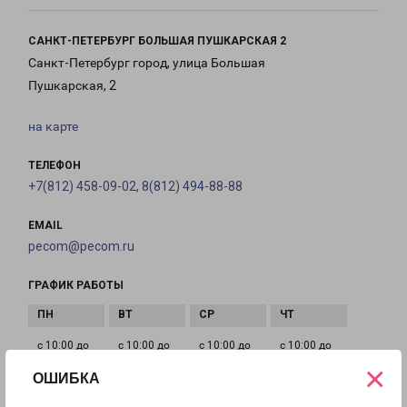
САНКТ-ПЕТЕРБУРГ БОЛЬШАЯ ПУШКАРСКАЯ 2
Санкт-Петербург город, улица Большая
Пушкарская, 2
на карте
ТЕЛЕФОН
+7(812) 458-09-02, 8(812) 494-88-88
EMAIL
pecom@pecom.ru
ГРАФИК РАБОТЫ
с 10:00 до
с 10:00 до
с 10:00 до
с 10:00 до
21:00
21:00
21:00
21:00
×
ОШИБКА