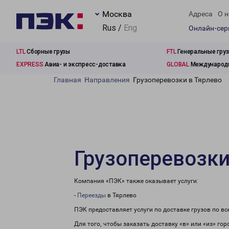
Москва
Адреса
О н
Rus /
Eng
Онлайн-се
LTL
Сборные грузы
FTL
Генеральные гру
EXPRESS
Авиа- и экспресс-доставка
GLOBAL
Международн
Главная
Направления
Грузоперевозки в Тярлево
Грузоперевозки
Компания «ПЭК» также оказывает услуги:
-
Переезды
в Тярлево
ПЭК предоставляет услуги по доставке грузов по в
Для того, чтобы заказать доставку «в» или «из» го