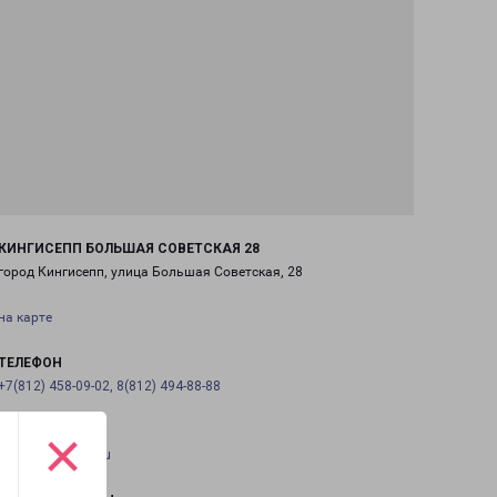
КИНГИСЕПП БОЛЬШАЯ СОВЕТСКАЯ 28
город Кингисепп, улица Большая Советская, 28
на карте
ТЕЛЕФОН
+7(812) 458-09-02, 8(812) 494-88-88
×
EMAIL
pecom@pecom.ru