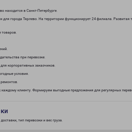
о находится в Санкт-Петербурге.
и для города Тярлево. На территории функционирует 24 филиала. Развитая 
е товаров.
ений.
дательства при перевозке.
 для корпоративных заказчиков.
огодные условия.
 ремонтов.
к каждому клиенту. Формируем выгодные предложения для регулярных пере
зки
доставки, тип перевозки и вес груза.