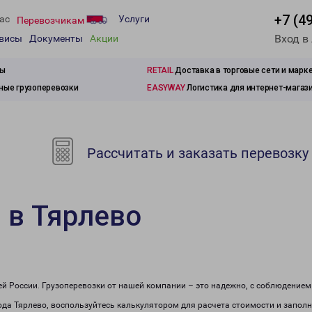
+7 (4
ас
Услуги
Перевозчикам
Вход в
рвисы
Документы
Акции
зы
RETAIL
Доставка в торговые сети и марк
ые грузоперевозки
EASYWAY
Логистика для интернет-магаз
Рассчитать и заказать перевозку
 в Тярлево
сей России. Грузоперевозки от нашей компании – это надежно, с соблюдение
рода Тярлево, воспользуйтесь калькулятором для расчета стоимости и заполн