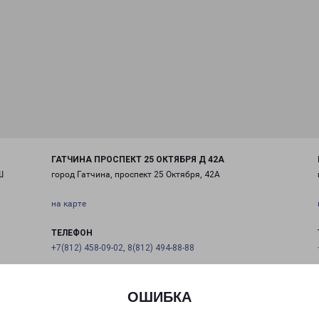
ГАТЧИНА ПРОСПЕКТ 25 ОКТЯБРЯ Д 42А
Ш
город Гатчина, проспект 25 Октября, 42А
на карте
ТЕЛЕФОН
+7(812) 458-09-02, 8(812) 494-88-88
EMAIL
pecom@pecom.ru
ОШИБКА