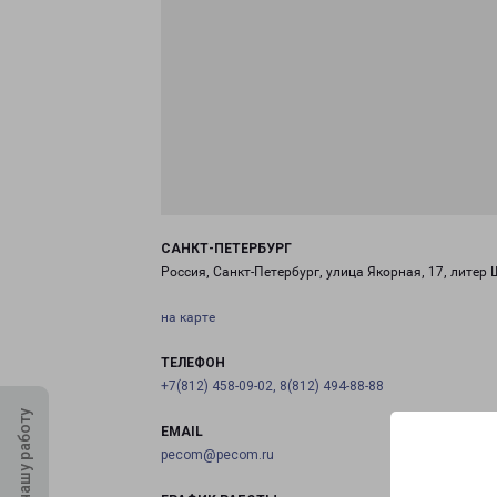
САНКТ-ПЕТЕРБУРГ
Россия, Санкт-Петербург, улица Якорная, 17, литер 
на карте
ТЕЛЕФОН
+7(812) 458-09-02, 8(812) 494-88-88
Оцените нашу работу
EMAIL
pecom@pecom.ru