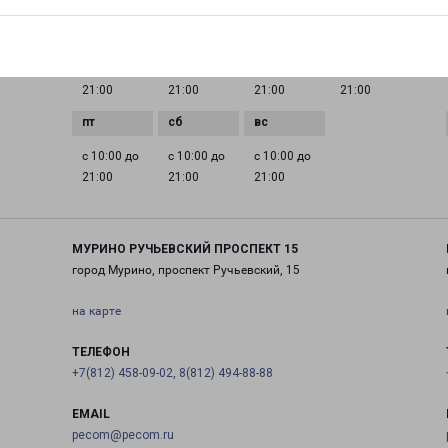
ГРАФИК РАБОТЫ
0 до
с 10:00 до
с 10:00 до
с 10:00 до
с 10:00 до
21:00
21:00
21:00
21:00
с 10:00 до
с 10:00 до
с 10:00 до
21:00
21:00
21:00
МУРИНО РУЧЬЕВСКИЙ ПРОСПЕКТ 15
город Мурино, проспект Ручьевский, 15
на карте
ТЕЛЕФОН
+7(812) 458-09-02, 8(812) 494-88-88
EMAIL
pecom@pecom.ru