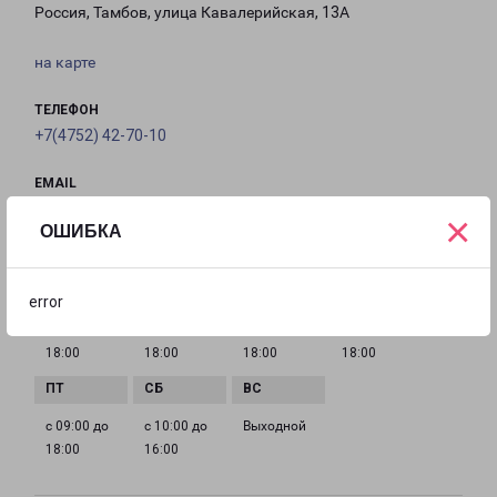
Россия, Тамбов, улица Кавалерийская, 13А
на карте
ТЕЛЕФОН
+7(4752) 42-70-10
EMAIL
tambov@pecom.ru
×
ОШИБКА
ГРАФИК РАБОТЫ
error
с 09:00 до
с 09:00 до
с 09:00 до
с 09:00 до
18:00
18:00
18:00
18:00
с 09:00 до
с 10:00 до
Выходной
18:00
16:00