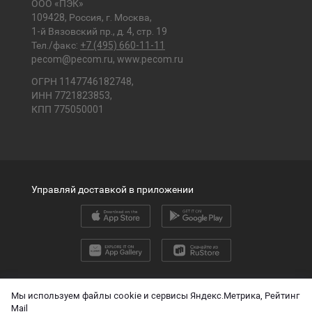
ООО «ПЭК»
109428, Россия, г. Москва,
1-й Вязовский пр., д. 4, стр. 19
Тел./факс:
+7 (495) 660-11-11
pecom@pecom.ru
,
www.pecom.ru
ОГРН 1147746182748,
ИНН 7721823853,
КПП 775050001
Управляй доставкой в приложении
2026 © ООО «ПЭК»
Мы используем файлы cookie и сервисы Яндекс.Метрика, Рейтинг
Mail
English version