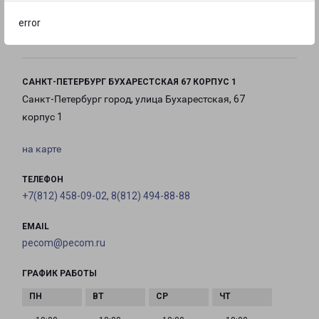
с 10:00 до
с 10:00 до
с 10:00 до
error
21:00
21:00
21:00
САНКТ-ПЕТЕРБУРГ БУХАРЕСТСКАЯ 67 КОРПУС 1
Санкт-Петербург город, улица Бухарестская, 67
корпус 1
на карте
ТЕЛЕФОН
+7(812) 458-09-02, 8(812) 494-88-88
EMAIL
pecom@pecom.ru
ГРАФИК РАБОТЫ