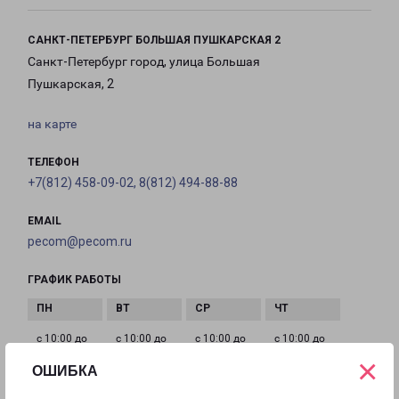
САНКТ-ПЕТЕРБУРГ БОЛЬШАЯ ПУШКАРСКАЯ 2
Санкт-Петербург город, улица Большая
Пушкарская, 2
на карте
ТЕЛЕФОН
+7(812) 458-09-02, 8(812) 494-88-88
EMAIL
pecom@pecom.ru
ГРАФИК РАБОТЫ
с 10:00 до
с 10:00 до
с 10:00 до
с 10:00 до
21:00
21:00
21:00
21:00
×
ОШИБКА