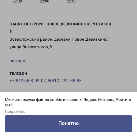
22:00
22:00
22:00
САНКТ-ПЕТЕРБУРГ НОВОЕ ДЕВЯТКИНО ЭНЕРГЕТИКОВ
5
Всеволожский район, деревня Новое Девяткино,
улица Энергетиков, 5
на карте
ТЕЛЕФОН
+7(812) 458-09-02, 8(812) 494-88-88
EMAIL
Мы используем файлы cookie и сервисы Яндекс.Метрика, Рейтинг
pecom@pecom.ru
Mail
Подробнее
ГРАФИК РАБОТЫ
Понятно
Оцените нашу работу
Услуги
Сервисы
Меню
Кабинет
Контакты
с 10:00 до
с 10:00 до
с 10:00 до
с 10:00 до