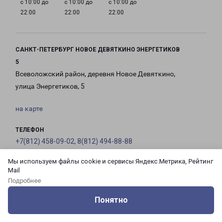
с 10:00 до
с 10:00 до
с 10:00 до
22:00
22:00
22:00
САНКТ-ПЕТЕРБУРГ НОВОЕ ДЕВЯТКИНО ЭНЕРГЕТИКОВ
5
Всеволожский район, деревня Новое Девяткино,
улица Энергетиков, 5
на карте
ТЕЛЕФОН
+7(812) 458-09-02, 8(812) 494-88-88
Мы используем файлы cookie и сервисы Яндекс.Метрика, Рейтинг
EMAIL
Mail
pecom@pecom.ru
Подробнее
ГРАФИК РАБОТЫ
Понятно
Оцените нашу работу
Услуги
Сервисы
Меню
Кабинет
Контакты