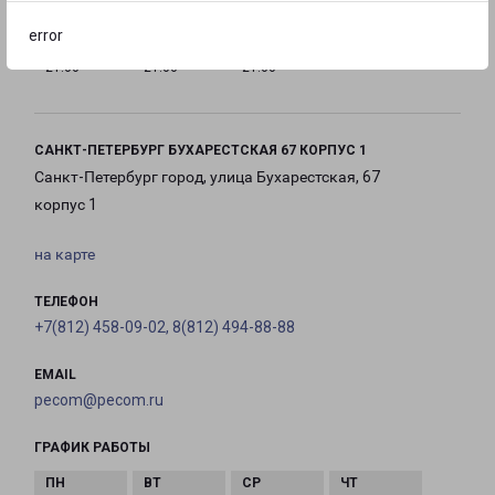
error
с 10:00 до
с 10:00 до
с 10:00 до
21:00
21:00
21:00
САНКТ-ПЕТЕРБУРГ БУХАРЕСТСКАЯ 67 КОРПУС 1
Санкт-Петербург город, улица Бухарестская, 67
корпус 1
на карте
ТЕЛЕФОН
+7(812) 458-09-02, 8(812) 494-88-88
EMAIL
pecom@pecom.ru
ГРАФИК РАБОТЫ