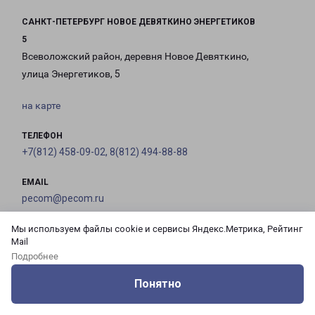
САНКТ-ПЕТЕРБУРГ НОВОЕ ДЕВЯТКИНО ЭНЕРГЕТИКОВ
5
Всеволожский район, деревня Новое Девяткино,
улица Энергетиков, 5
на карте
ТЕЛЕФОН
+7(812) 458-09-02, 8(812) 494-88-88
EMAIL
pecom@pecom.ru
Мы используем файлы cookie и сервисы Яндекс.Метрика, Рейтинг
ГРАФИК РАБОТЫ
Mail
Подробнее
с 10:00 до
с 10:00 до
с 10:00 до
с 10:00 до
Понятно
22:00
22:00
22:00
22:00
Оцените нашу работу
Услуги
Сервисы
Меню
Кабинет
Контакты