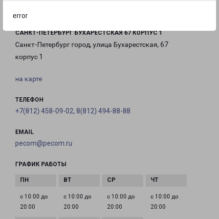
error
САНКТ-ПЕТЕРБУРГ БУХАРЕСТСКАЯ 67 КОРПУС 1
Санкт-Петербург город, улица Бухарестская, 67
корпус 1
на карте
ТЕЛЕФОН
+7(812) 458-09-02, 8(812) 494-88-88
EMAIL
pecom@pecom.ru
ГРАФИК РАБОТЫ
с 10:00 до
с 10:00 до
с 10:00 до
с 10:00 до
20:00
20:00
20:00
20:00