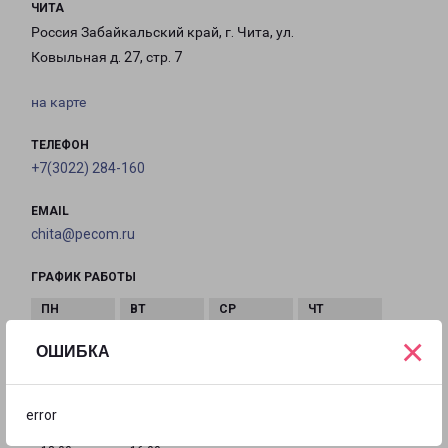
ЧИТА
Россия Забайкальский край, г. Чита, ул.
Ковыльная д. 27, стр. 7
на карте
ТЕЛЕФОН
+7(3022) 284-160
EMAIL
chita@pecom.ru
ГРАФИК РАБОТЫ
×
с 09:00 до
с 09:00 до
с 09:00 до
с 09:00 до
ОШИБКА
18:00
18:00
18:00
18:00
error
с 09:00 до
с 10:00 до
Выходной