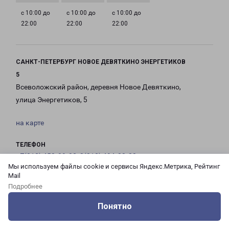
с 10:00 до
с 10:00 до
с 10:00 до
22:00
22:00
22:00
САНКТ-ПЕТЕРБУРГ НОВОЕ ДЕВЯТКИНО ЭНЕРГЕТИКОВ
5
Всеволожский район, деревня Новое Девяткино,
улица Энергетиков, 5
на карте
ТЕЛЕФОН
+7(812) 458-09-02, 8(812) 494-88-88
Мы используем файлы cookie и сервисы Яндекс.Метрика, Рейтинг
Mail
EMAIL
Подробнее
pecom@pecom.ru
Понятно
ГРАФИК РАБОТЫ
Оцените нашу работу
Услуги
Сервисы
Меню
Кабинет
Контакты