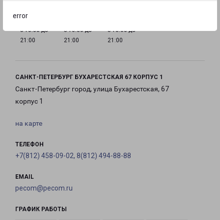
error
с 10:00 до
с 10:00 до
с 10:00 до
21:00
21:00
21:00
САНКТ-ПЕТЕРБУРГ БУХАРЕСТСКАЯ 67 КОРПУС 1
Санкт-Петербург город, улица Бухарестская, 67
корпус 1
на карте
ТЕЛЕФОН
+7(812) 458-09-02, 8(812) 494-88-88
EMAIL
pecom@pecom.ru
ГРАФИК РАБОТЫ