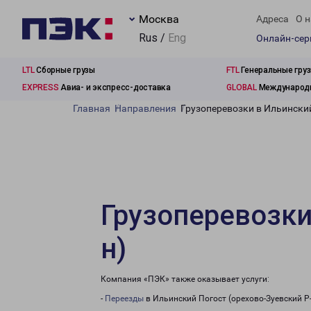
Москва
Адреса
О н
Rus /
Eng
Онлайн-се
LTL
Сборные грузы
FTL
Генеральные гру
EXPRESS
Авиа- и экспресс-доставка
GLOBAL
Международн
Главная
Направления
Грузоперевозки в Ильинский
Грузоперевозки
н)
Компания «ПЭК» также оказывает услуги:
-
Переезды
в Ильинский Погост (орехово-Зуевский Р