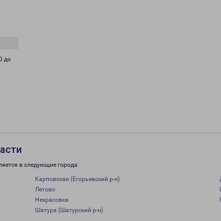
0 до
ласти
ляется в следующие города:
Карповская (Егорьевский р-н)
Летово
Некрасовка
Шатура (Шатурский р-н)