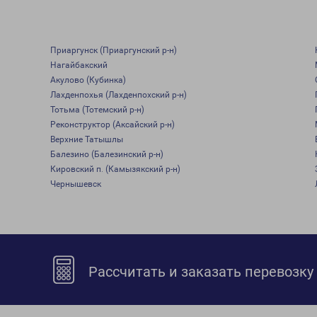
Приаргунск (Приаргунский р-н)
Нагайбакский
Акулово (Кубинка)
Лахденпохья (Лахденпохский р-н)
Тотьма (Тотемский р-н)
Реконструктор (Аксайский р-н)
Верхние Татышлы
Балезино (Балезинский р-н)
Кировский п. (Камызякский р-н)
Чернышевск
Рассчитать и заказать перевозку