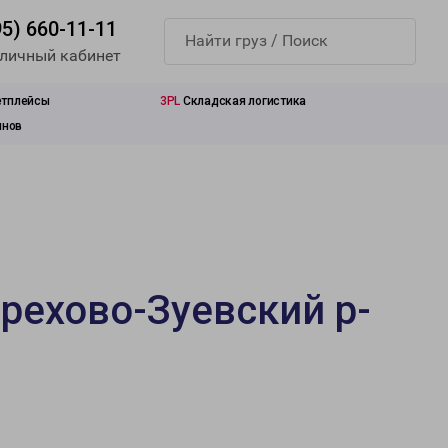
95) 660-11-11
 личный кабинет
етплейсы
3PL
Складская логистика
инов
рехово-Зуевский р-