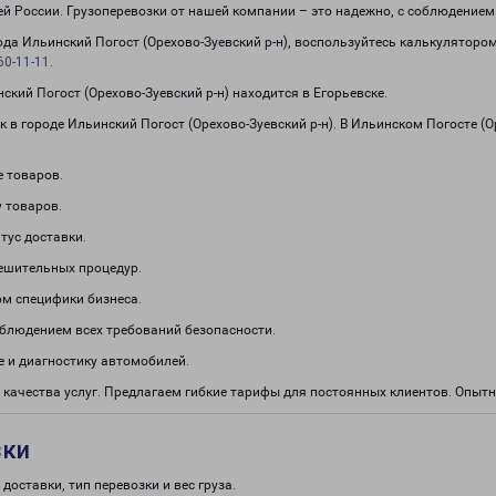
сей России. Грузоперевозки от нашей компании – это надежно, с соблюдение
рода Ильинский Погост (Орехово-Зуевский р-н), воспользуйтесь калькуляторо
60-11-11
.
ий Погост (Орехово-Зуевский р-н) находится в Егорьевске.
 в городе Ильинский Погост (Орехово-Зуевский р-н). В Ильинском Погосте (О
е товаров.
 товаров.
тус доставки.
решительных процедур.
м специфики бизнеса.
облюдением всех требований безопасности.
 и диагностику автомобилей.
 качества услуг. Предлагаем гибкие тарифы для постоянных клиентов. Опы
зки
доставки, тип перевозки и вес груза.