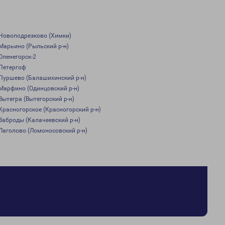
Новоподрезково (Химки)
Марьино (Рыльский р-н)
Оленегорск-2
Петергоф
Пуршево (Балашихинский р-н)
Марфино (Одинцовский р-н)
Вытегра (Вытегорский р-н)
Красногорское (Красногорский р-н)
Заброды (Калачеевский р-н)
Лаголово (Ломоносовский р-н)