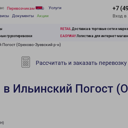
+7 (4
ас
Услуги
Перевозчикам
Вход в
рвисы
Документы
Акции
зы
RETAIL
Доставка в торговые сети и марк
ые грузоперевозки
EASYWAY
Логистика для интернет-магаз
 Погост (Орехово-Зуевский р-н)
Рассчитать и заказать перевозку
 в Ильинский Погост (О
-Н)