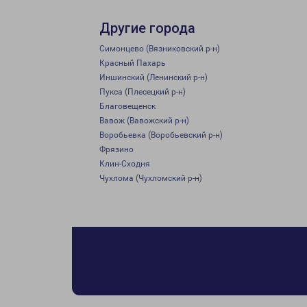
Другие города
Симонцево (Вязниковский р-н)
Красный Пахарь
Иншинский (Ленинский р-н)
Пукса (Плесецкий р-н)
Благовещенск
Вавож (Вавожский р-н)
Воробьевка (Воробьевский р-н)
Фрязино
Клин-Сходня
Чухлома (Чухломский р-н)