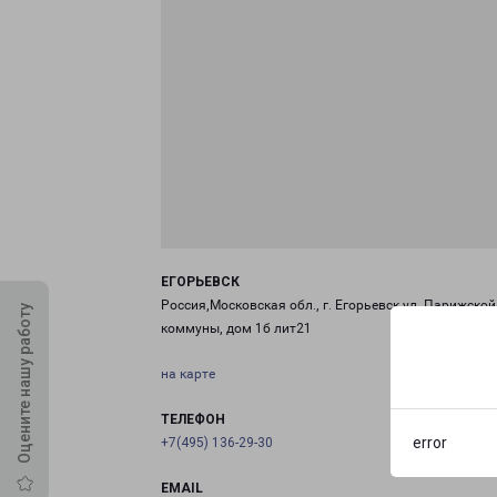
ЕГОРЬЕВСК
Россия,Московская обл., г. Егорьевск,ул. Парижской
Оцените нашу работу
коммуны, дом 1б лит21
на карте
ТЕЛЕФОН
error
+7(495) 136-29-30
EMAIL