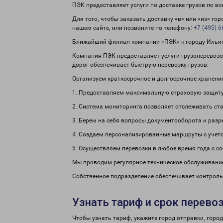
ПЭК предоставляет услуги по доставке грузов по в
Для того, чтобы заказать доставку «в» или «из» го
нашем сайте, или позвоните по телефону:
+7 (495) 6
Ближайший филиал компании «ПЭК» к городу Ильинск
Компания ПЭК предоставляет услуги грузоперевозок
дорог обеспечивает быструю перевозку грузов.
Организуем краткосрочное и долгосрочное хранени
1. Предоставляем максимальную страховую защиту
2. Система мониторинга позволяет отслеживать ста
3. Берем на себя вопросы документооборота и раз
4. Создаем персонализированные маршруты с учето
5. Осуществляем перевозки в любое время года с с
Мы проводим регулярное техническое обслуживание
Собственное подразделение обеспечивает контроль
Узнать тариф и срок перево
Чтобы узнать тариф, укажите город отправки, город 