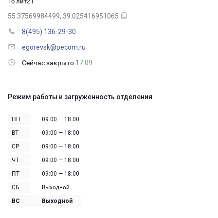
1б лит21
55.37569984499, 39.025416951065
8(495) 136-29-30
egorevsk@pecom.ru
Сейчас закрыто
17:09
Режим работы и загруженность отделения
ПН
09:00 — 18:00
ВТ
09:00 — 18:00
СР
09:00 — 18:00
ЧТ
09:00 — 18:00
ПТ
09:00 — 18:00
СБ
Выходной
ВС
Выходной