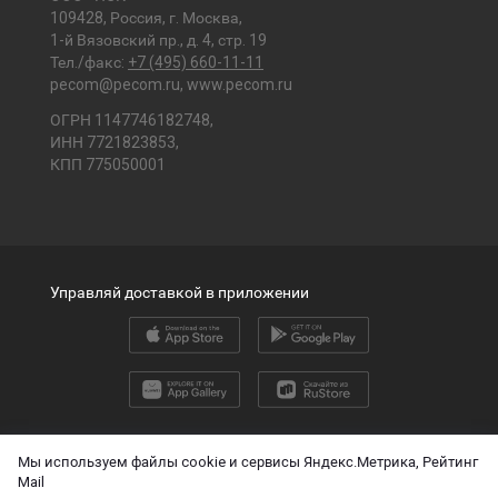
109428, Россия, г. Москва,
1-й Вязовский пр., д. 4, стр. 19
Тел./факс:
+7 (495) 660-11-11
pecom@pecom.ru
,
www.pecom.ru
ОГРН 1147746182748,
ИНН 7721823853,
КПП 775050001
Управляй доставкой в приложении
2026 © ООО «ПЭК»
Мы используем файлы cookie и сервисы Яндекс.Метрика, Рейтинг
Mail
English version