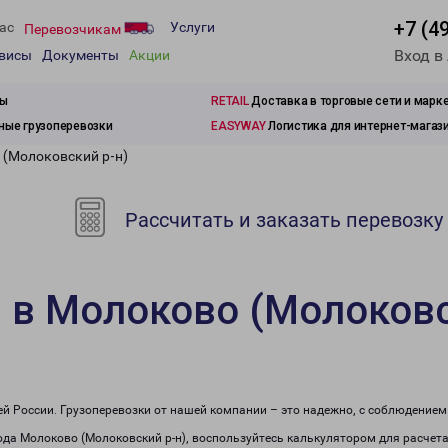
+7 (4
ас
Услуги
Перевозчикам
Вход в
рвисы
Документы
Акции
зы
RETAIL
Доставка в торговые сети и марк
ые грузоперевозки
EASYWAY
Логистика для интернет-магаз
 (Молоковский р-н)
Рассчитать и заказать перевозку
 в Молоково (Молоковс
сей России. Грузоперевозки от нашей компании – это надежно, с соблюдение
рода Молоково (Молоковский р-н), воспользуйтесь калькулятором для расчета