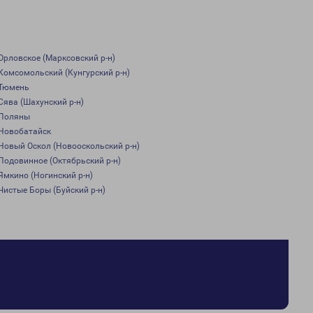
Орловское (Марксовский р-н)
Комсомольский (Кунгурский р-н)
Тюмень
Сява (Шахунский р-н)
Поляны
Новобатайск
Новый Оскол (Новооскольский р-н)
Подовинное (Октябрьский р-н)
Ямкино (Ногинский р-н)
Чистые Боры (Буйский р-н)