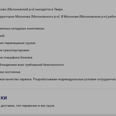
во (Молоковский р-н) находится в Твери.
рритории Молокова (Молоковского р-н). В Молокове (Молоковском р-н) рабо
менных складских комплексах.
ний.
ия перемещения грузов.
е транспортировки.
м специфики бизнеса.
облюдением всех требований безопасности.
ом состоянии.
кое качество сервиса. Разрабатываем индивидуальные условия сотрудничест
зки
доставки, тип перевозки и вес груза.