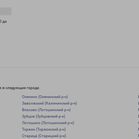
0 до
я в следующие города:
Оленино (Оленинский р-н)
Заволжский (Калининский р-н)
Власово (Лотошинский р-н)
Зубцов (Зубцовский р-н)
Лотошино (Лотошинский р-н)
Торжок (Торжокский р-н)
Старица (Старицкий р-н)