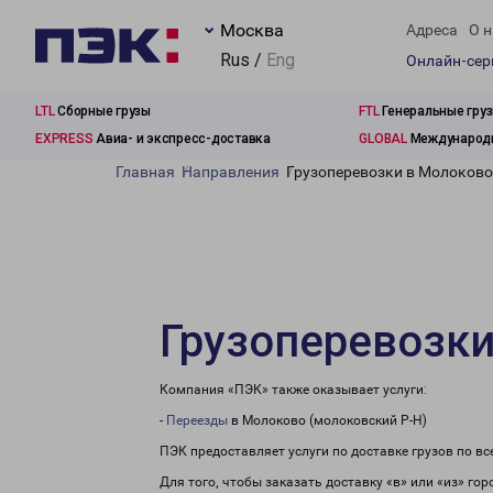
Москва
Адреса
О н
Rus /
Eng
Онлайн-се
LTL
Сборные грузы
FTL
Генеральные гру
EXPRESS
Авиа- и экспресс-доставка
GLOBAL
Международн
Главная
Направления
Грузоперевозки в Молоково
Грузоперевозки
Компания «ПЭК» также оказывает услуги:
-
Переезды
в Молоково (молоковский Р-Н)
ПЭК предоставляет услуги по доставке грузов по в
Для того, чтобы заказать доставку «в» или «из» го