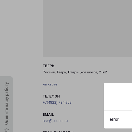
ТВЕРЬ
Россия, Тверь, Старицкое шоссе, 21к2
Оцените нашу работу
на карте
ТЕЛЕФОН
+7(4822) 784-959
EMAIL
error
tver@pecom.ru