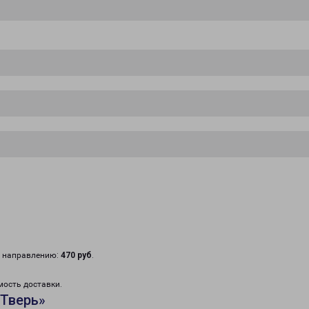
у направлению:
470 руб
.
мость доставки.
«Тверь»