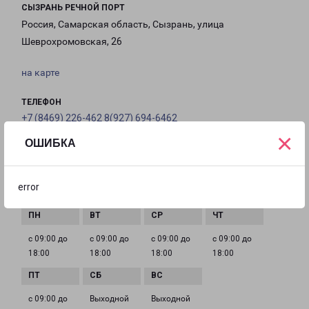
СЫЗРАНЬ РЕЧНОЙ ПОРТ
Россия, Самарская область, Сызрань, улица
Шеврохромовская, 26
на карте
ТЕЛЕФОН
+7 (8469) 226-462 8(927) 694-6462
×
ОШИБКА
EMAIL
Syzran-fr@pecom.ru
error
ГРАФИК РАБОТЫ
с 09:00 до
с 09:00 до
с 09:00 до
с 09:00 до
18:00
18:00
18:00
18:00
с 09:00 до
Выходной
Выходной