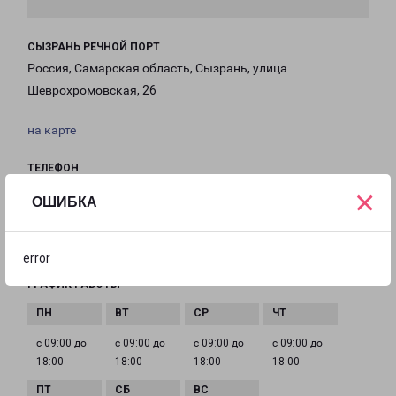
СЫЗРАНЬ РЕЧНОЙ ПОРТ
Россия, Самарская область, Сызрань, улица
Шеврохромовская, 26
на карте
ТЕЛЕФОН
+7 (8469) 226-462 8(927) 694-6462
×
ОШИБКА
EMAIL
Syzran-fr@pecom.ru
error
ГРАФИК РАБОТЫ
с 09:00 до
с 09:00 до
с 09:00 до
с 09:00 до
18:00
18:00
18:00
18:00