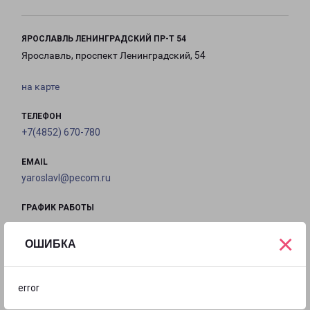
ЯРОСЛАВЛЬ ЛЕНИНГРАДСКИЙ ПР-Т 54
Ярославль, проспект Ленинградский, 54
на карте
ТЕЛЕФОН
+7(4852) 670-780
EMAIL
yaroslavl@pecom.ru
ГРАФИК РАБОТЫ
×
ОШИБКА
с 10:00 до
с 10:00 до
с 10:00 до
с 10:00 до
19:00
19:00
19:00
19:00
error