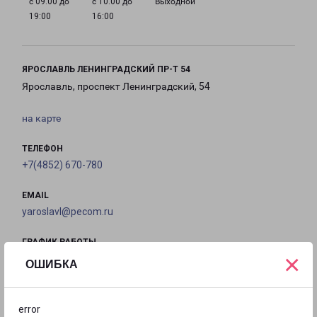
с 09:00 до
с 10:00 до
Выходной
19:00
16:00
ЯРОСЛАВЛЬ ЛЕНИНГРАДСКИЙ ПР-Т 54
Ярославль, проспект Ленинградский, 54
на карте
ТЕЛЕФОН
+7(4852) 670-780
EMAIL
yaroslavl@pecom.ru
ГРАФИК РАБОТЫ
×
ОШИБКА
с 10:00 до
с 10:00 до
с 10:00 до
с 10:00 до
19:00
19:00
19:00
19:00
error