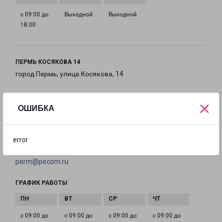
с 09:00 до
Выходной
Выходной
18:00
ПЕРМЬ КОСЯКОВА 14
город Пермь, улица Косякова, 14
на карте
×
ОШИБКА
ТЕЛЕФОН
+7(342) 256-31-01
error
EMAIL
perm@pecom.ru
ГРАФИК РАБОТЫ
с 09:00 до
с 09:00 до
с 09:00 до
с 09:00 до