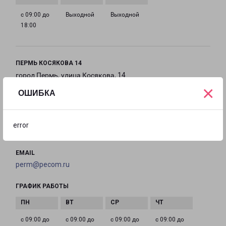
с 09:00 до
Выходной
Выходной
18:00
ПЕРМЬ КОСЯКОВА 14
город Пермь, улица Косякова, 14
×
ОШИБКА
на карте
ТЕЛЕФОН
error
+7(342) 256-31-01
EMAIL
perm@pecom.ru
ГРАФИК РАБОТЫ
с 09:00 до
с 09:00 до
с 09:00 до
с 09:00 до