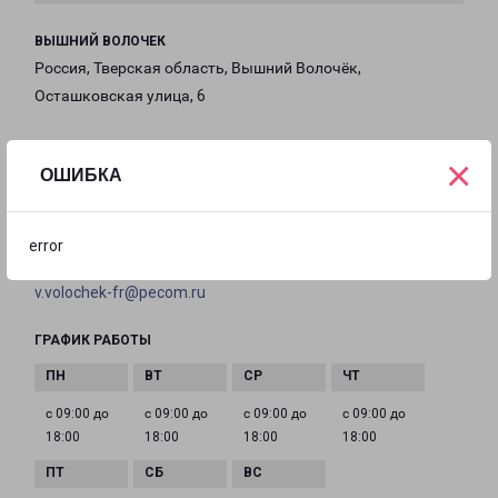
ВЫШНИЙ ВОЛОЧЕК
Россия, Тверская область, Вышний Волочёк,
Осташковская улица, 6
на карте
×
ОШИБКА
ТЕЛЕФОН
+7(4822) 36-87-60
error
EMAIL
v.volochek-fr@pecom.ru
ГРАФИК РАБОТЫ
с 09:00 до
с 09:00 до
с 09:00 до
с 09:00 до
18:00
18:00
18:00
18:00