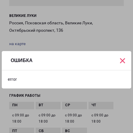
ВЕЛИКИЕ ЛУКИ
Россия, Псковская область, Великие Луки,
Октябрьский проспект, 136
на карте
×
ТЕЛЕФОН
ОШИБКА
+7(81153) 78-136
EMAIL
error
velikie-luki-fr@pecom.ru
ГРАФИК РАБОТЫ
с 09:00 до
с 09:00 до
с 09:00 до
с 09:00 до
18:00
18:00
18:00
18:00