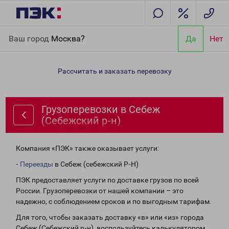
Главная
Направления
Грузоперевозки в Себеж (Себежский р-
Ваш город
Москва?
Да
Нет
н)
Рассчитать и заказать перевозку
Грузоперевозки в Себеж
(Себежский р-н)
Компания «ПЭК» также оказывает услуги:
-
Переезды
в Себеж (себежский Р-Н)
ПЭК предоставляет услуги по доставке грузов по всей
России. Грузоперевозки от нашей компании – это
надежно, с соблюдением сроков и по выгодным тарифам.
Для того, чтобы заказать доставку «в» или «из» города
Себеж (Себежский р-н), воспользуйтесь калькулятором