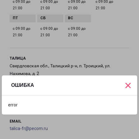
с 09:00 до
с 09:00 до
с 09:00 до
с 09:00 до
21:00
21:00
21:00
21:00
с 09:00 до
с 09:00 до
с 09:00 до
21:00
21:00
21:00
ТАЛИЦА
Свердловская обл., Талицкий р-н, п. Троицкий, ул.
Нахимова, д. 2
×
ОШИБКА
на карте
ТЕЛЕФОН
error
+7 (343) 227-00-91
EMAIL
talica-fr@pecom.ru