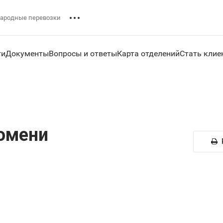
ародные перевозки
ги
Документы
Вопросы и ответы
Карта отделений
Стать клие
юмени