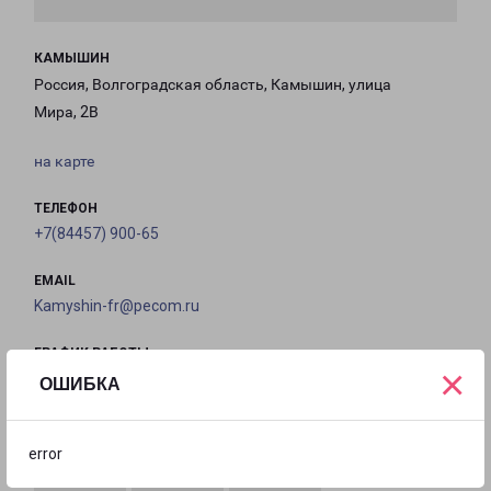
КАМЫШИН
Россия, Волгоградская область, Камышин, улица
Мира, 2В
на карте
ТЕЛЕФОН
+7(84457) 900-65
EMAIL
Kamyshin-fr@pecom.ru
ГРАФИК РАБОТЫ
×
ОШИБКА
с 09:00 до
с 09:00 до
с 09:00 до
с 09:00 до
18:00
18:00
18:00
18:00
error