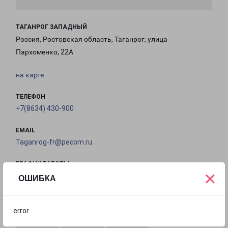
ТАГАНРОГ ЗАПАДНЫЙ
Россия, Ростовская область, Таганрог, улица
Пархоменко, 22А
на карте
ТЕЛЕФОН
+7(8634) 430-900
EMAIL
Taganrog-fr@pecom.ru
ГРАФИК РАБОТЫ
×
ОШИБКА
с 09:00 до
с 09:00 до
с 09:00 до
с 09:00 до
18:00
18:00
18:00
18:00
error