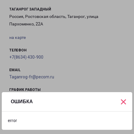
ТАГАНРОГ ЗАПАДНЫЙ
Россия, Ростовская область, Таганрог, улица
Пархоменко, 22А
на карте
ТЕЛЕФОН
+7(8634) 430-900
EMAIL
Taganrog-fr@pecom.ru
ГРАФИК РАБОТЫ
×
ОШИБКА
с 09:00 до
с 09:00 до
с 09:00 до
с 09:00 до
18:00
18:00
18:00
18:00
error