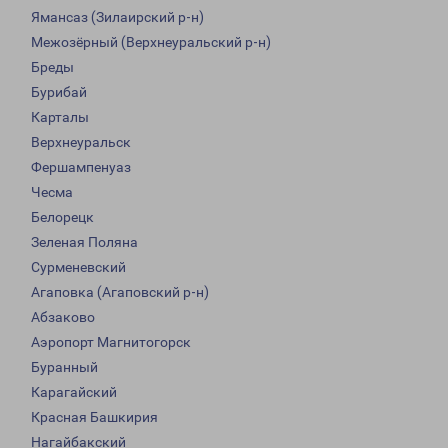
Ямансаз (Зилаирский р-н)
Межозёрный (Верхнеуральский р-н)
Бреды
Бурибай
Карталы
Верхнеуральск
Фершампенуаз
Чесма
Белорецк
Зеленая Поляна
Сурменевский
Агаповка (Агаповский р-н)
Абзаково
Аэропорт Магнитогорск
Буранный
Карагайский
Красная Башкирия
Нагайбакский