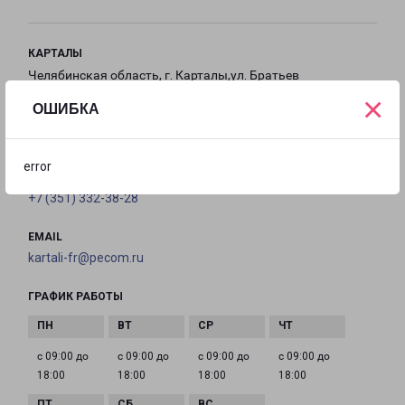
КАРТАЛЫ
Челябинская область, г. Карталы,ул. Братьев
×
Кашириных, д. 3Г
ОШИБКА
на карте
error
ТЕЛЕФОН
+7 (351) 332-38-28
EMAIL
kartali-fr@pecom.ru
ГРАФИК РАБОТЫ
с 09:00 до
с 09:00 до
с 09:00 до
с 09:00 до
18:00
18:00
18:00
18:00