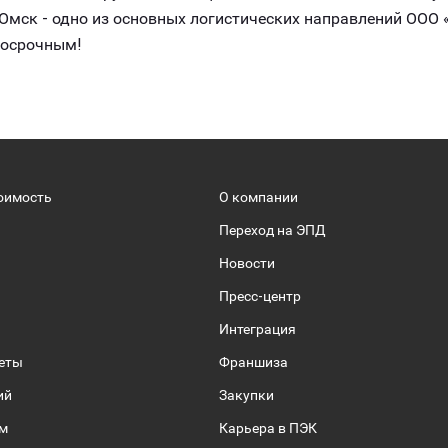
мск - одно из основных логистических направлений ООО «
госрочным!
оимость
О компании
Переход на ЭПД
Новости
Пресс-центр
Интеграция
веты
Франшиза
ий
Закупки
ом
Карьера в ПЭК