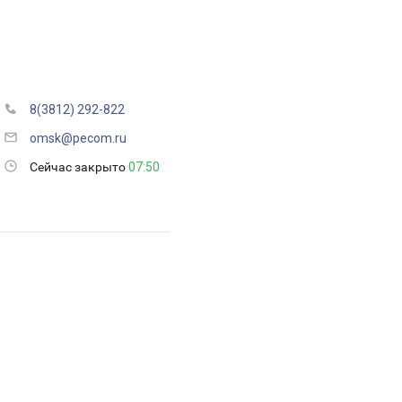
8(3812) 292-822
omsk@pecom.ru
Сейчас закрыто
07:50