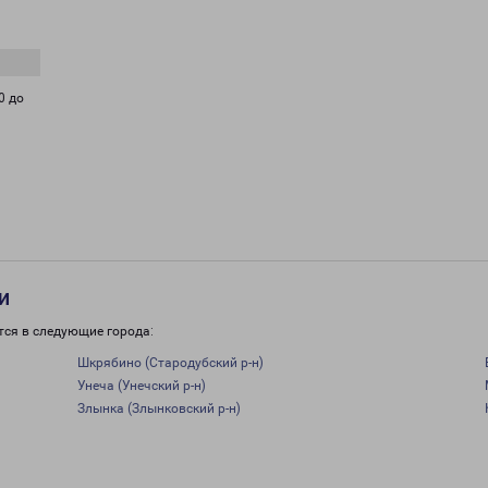
0 до
и
тся в следующие города:
Шкрябино (Стародубский р-н)
Унеча (Унечский р-н)
Злынка (Злынковский р-н)