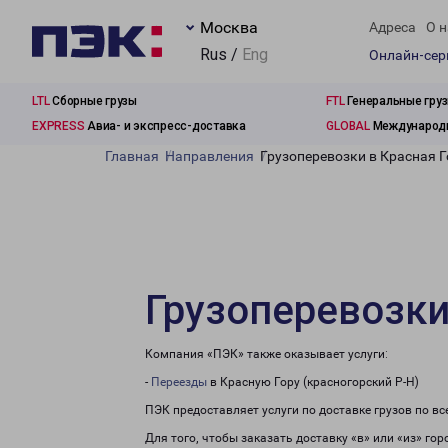
Москва
Адреса
О н
Rus /
Eng
Онлайн-се
LTL
Сборные грузы
FTL
Генеральные гру
EXPRESS
Авиа- и экспресс-доставка
GLOBAL
Международн
Главная
Направления
Грузоперевозки в Красная Г
Грузоперевозки
Компания «ПЭК» также оказывает услуги:
-
Переезды
в Красную Гору (красногорский Р-Н)
ПЭК предоставляет услуги по доставке грузов по в
Для того, чтобы заказать доставку «в» или «из» го