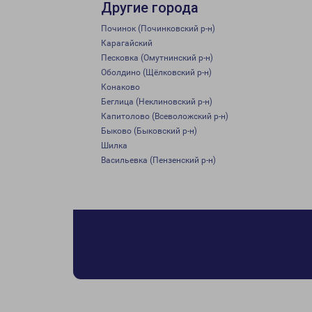
Другие города
Починок (Починковский р-н)
Карагайский
Песковка (Омутнинский р-н)
Оболдино (Щёлковский р-н)
Конаково
Беглица (Неклиновский р-н)
Капитолово (Всеволожский р-н)
Быково (Быковский р-н)
Шилка
Васильевка (Пензенский р-н)