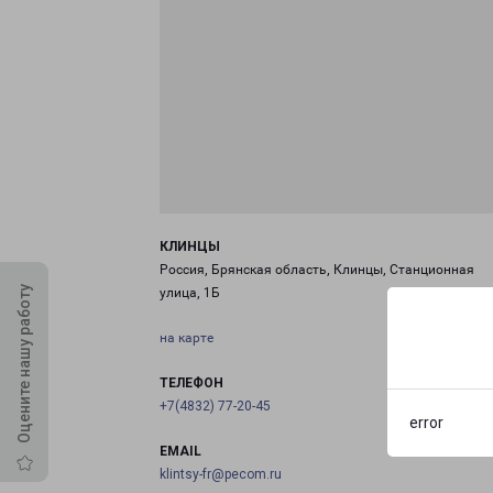
КЛИНЦЫ
Россия, Брянская область, Клинцы, Станционная
Оцените нашу работу
улица, 1Б
на карте
ТЕЛЕФОН
+7(4832) 77-20-45
error
EMAIL
klintsy-fr@pecom.ru