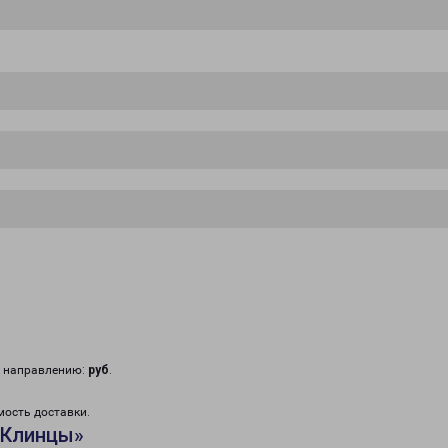
у направлению:
руб
.
мость доставки.
«Клинцы»