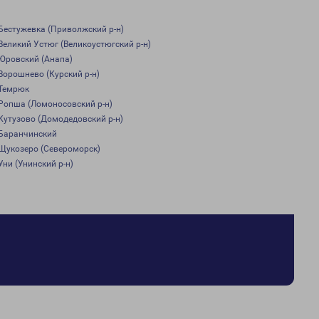
Бестужевка (Приволжский р-н)
Великий Устюг (Великоустюгский р-н)
Юровский (Анапа)
Ворошнево (Курский р-н)
Темрюк
Ропша (Ломоносовский р-н)
Кутузово (Домодедовский р-н)
Баранчинский
Щукозеро (Североморск)
Уни (Унинский р-н)