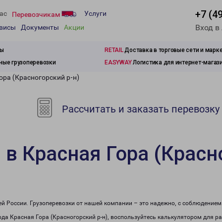
+7 (4
ас
Услуги
Перевозчикам
Вход в
рвисы
Документы
Акции
зы
RETAIL
Доставка в торговые сети и марк
ые грузоперевозки
EASYWAY
Логистика для интернет-магаз
ора (Красногорский р-н)
Рассчитать и заказать перевозку
 в Красная Гора (Красн
сей России. Грузоперевозки от нашей компании – это надежно, с соблюдение
рода Красная Гора (Красногорский р-н), воспользуйтесь калькулятором для р