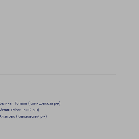
Великая Топаль (Клинцовский р-н)
Мглин (Мглинский р-н)
Климово (Климовский р-н)