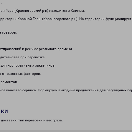
1
.
я Гора (Красногорский р-н) находится в Клинцы.
рритории Красной Горы (Красногорского р-н). На территории функционирует
е товаров.
отправлений в режиме реального времени.
дательства при перевозке.
 для корпоративных заказчиков.
о от сезонных факторов.
 ремонтов.
кое качество сервиса. Формируем выгодные предложения для регулярных п
зки
доставки, тип перевозки и вес груза.